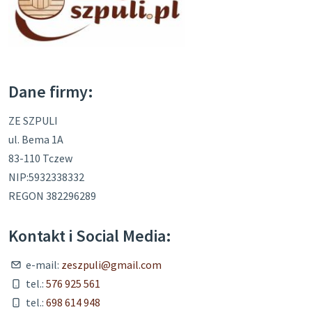
Dane firmy:
ZE SZPULI
ul. Bema 1A
83-110 Tczew
NIP:5932338332
REGON 382296289
Kontakt i Social Media:
e-mail:
zeszpuli@gmail.com
tel.:
576 925 561
tel.:
698 614 948