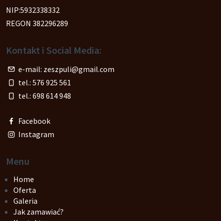
NIP:5932338332
REGON 382296289
Kontakt i Social Media:
e-mail:
zeszpuli@gmail.com
tel.:
576 925 561
tel.:
698 614 948
Facebook
Instagram
Menu
Home
Oferta
Galeria
Jak zamawiać?