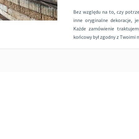
Bez względu na to, czy potrzeb
inne oryginalne dekoracje, j
Każde zamówienie traktujem
końcowy był zgodny z Twoimi 
aktujemy indywidualnie, biorąc pod uwagę Twoje potrzeby i wizję.
i działamy od lat, zdobywając doświadczenie, które pozwala nam
onania to nasze priorytety.
 które nadają naszym produktom niepowtarzalny charakter i hist
 nasze meble mogą zmienić Twoje wnętrze!