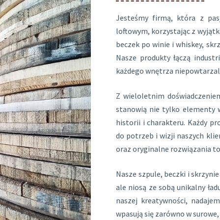
Jesteśmy firmą, która z pas
loftowym, korzystając z wyjąt
beczek po winie i whiskey, sk
Nasze produkty łączą industr
każdego wnętrza niepowtarzal
Z wieloletnim doświadczenie
stanowią nie tylko elementy w
historii i charakteru. Każdy p
do potrzeb i wizji naszych kli
oraz oryginalne rozwiązania to
Nasze szpule, beczki i skrzynie
ale niosą ze sobą unikalny ła
naszej kreatywności, nadaje
wpasują się zarówno w surowe, l