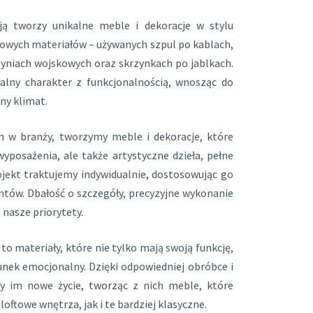
ją tworzy unikalne meble i dekoracje w stylu
kowych materiałów – używanych szpul po kablach,
rzyniach wojskowych oraz skrzynkach po jablkach.
ialny charakter z funkcjonalnością, wnosząc do
ny klimat.
m w branży, tworzymy meble i dekoracje, które
yposażenia, ale także artystyczne dzieła, pełne
rojekt traktujemy indywidualnie, dostosowując go
entów. Dbałość o szczegóły, precyzyjne wykonanie
 nasze priorytety.
 to materiały, które nie tylko mają swoją funkcję,
dunek emocjonalny. Dzięki odpowiedniej obróbce i
my im nowe życie, tworząc z nich meble, które
oftowe wnętrza, jak i te bardziej klasyczne.