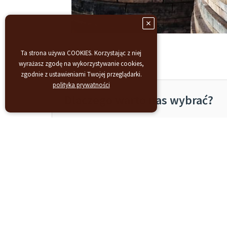
Ta strona używa COOKIES. Korzystając z niej
wyrażasz zgodę na wykorzystywanie cookies,
zgodnie z ustawieniami Twojej przeglądarki.
polityka prywatności
Dlaczego warto nas wybrać?
Indywidualne podejście:
Każdy projekt tr
Doświadczenie:
W branży loftowych mebl
Jakość:
Dbałość o detale oraz jakość wyk
Oryginalność:
Wykorzystujemy materiały,
Zapraszamy do kontaktu i odkrycia, jak
Skontaktuj się z nami