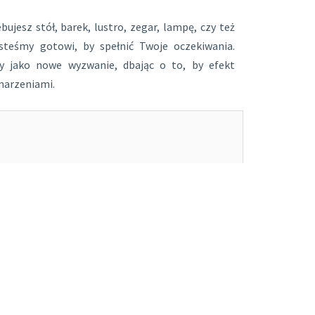
ujesz stół, barek, lustro, zegar, lampę, czy też
esteśmy gotowi, by spełnić Twoje oczekiwania.
y jako nowe wyzwanie, dbając o to, by efekt
marzeniami.
 tworzyć wyjątkowe produkty.
orię.